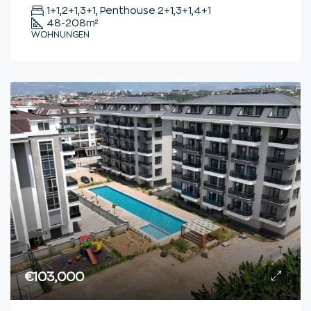
1+1,2+1,3+1, Penthouse 2+1,3+1,4+1
48-208
m²
WOHNUNGEN
€103,000