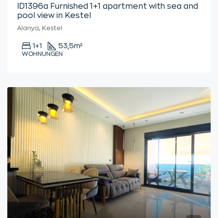
ID1396a Furnished 1+1 apartment with sea and
pool view in Kestel
Alanya, Kestel
1+1
53,5
m²
WOHNUNGEN