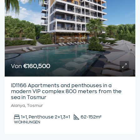
Von
€160,500
ID1166 Apartments and penthouses in a
modern VIP complex 800 meters from the
sea in Tosmur
Alanya, Tosmur
1+1, Penthouse 2+1,3+1
62-152
m²
WOHNUNGEN