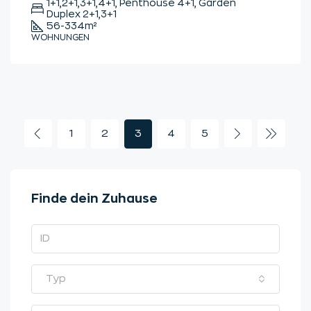
1+1,2+1,3+1,4+1, Penthouse 4+1, Garden
Duplex 2+1,3+1
56-334
m²
WOHNUNGEN
1
2
3
4
5
Finde dein Zuhause
Typ