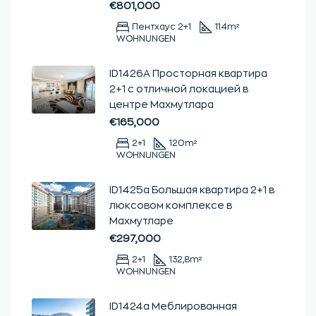
€801,000
Пентхаус 2+1
114
m²
WOHNUNGEN
ID1426А Просторная квартира
2+1 с отличной локацией в
центре Махмутлара
€165,000
2+1
120
m²
WOHNUNGEN
ID1425а Большая квартира 2+1 в
люксовом комплексе в
Махмутларе
€297,000
2+1
132,8
m²
WOHNUNGEN
ID1424a Меблированная