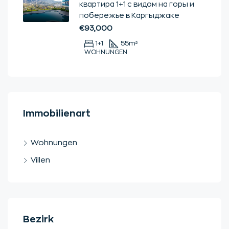
квартира 1+1 с видом на горы и
побережье в Каргыджаке
€93,000
1+1
55
m²
WOHNUNGEN
Immobilienart
Wohnungen
Villen
Bezirk