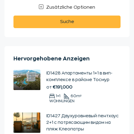
Zusätzliche Optionen
Suche
Hervorgehobene Anzeigen
ID1428 Апартаменты 1+1 в вип-
комплексе в районе Тосмур
от
€191,000
1+1
60
m²
WOHNUNGEN
ID1427 Двухуровневый пентхаус
2+1 с потрясающим видом на
пляж Клеопатры