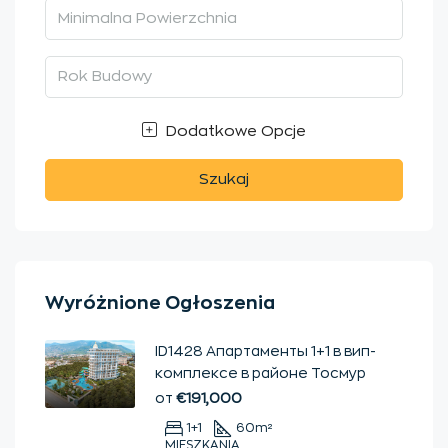
Dodatkowe Opcje
Szukaj
Wyróżnione Ogłoszenia
ID1428 Апартаменты 1+1 в вип-
комплексе в районе Тосмур
от
€191,000
1+1
60
m²
MIESZKANIA