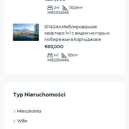
2+1
132,8
m²
MIESZKANIA
ID1424a Меблированная
квартира 1+1 с видом на горы и
побережье в Каргыджаке
€93,000
1+1
55
m²
MIESZKANIA
Typ Nieruchomości
Mieszkania
Wille