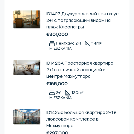
ID1427 Двухуровневый пентхаус
2+1 с потрясающим видом на
пляж Клеопатры
€801,000
Пентхаус 2+1
114
m²
MIESZKANIA
ID1426А Просторная квартира
2+1 с отличной локацией в
центре Махмутлара
€165,000
2+1
120
m²
MIESZKANIA
ID1425а Большая квартира 2+1 в
люксовом комплексе в
Махмутларе
€297,000