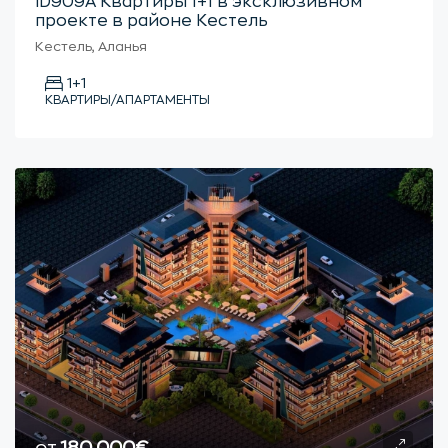
ID909А Квартиры 1+1 в эксклюзивном
проекте в районе Кестель
Кестель, Аланья
1+1
КВАРТИРЫ/АПАРТАМЕНТЫ