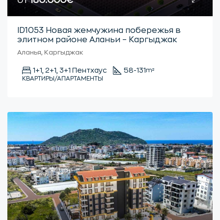
от
180.000€
ID1053 Новая жемчужина побережья в
элитном районе Аланьи – Каргыджак
Аланья, Каргыджак
1+1, 2+1, 3+1 Пентхаус
58-131
m²
КВАРТИРЫ/АПАРТАМЕНТЫ