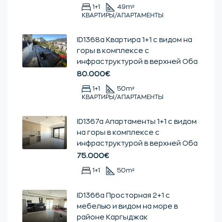
1+1
49
m²
КВАРТИРЫ/АПАРТАМЕНТЫ
ID1368a Квартира 1+1 с видом на
горы в комплексе с
инфраструктурой в верхней Оба
80.000€
1+1
50
m²
КВАРТИРЫ/АПАРТАМЕНТЫ
ID1367a Апартаменты 1+1 с видом
на горы в комплексе с
инфраструктурой в верхней Оба
75.000€
1+1
50
m²
ID1366a Просторная 2+1 с
мебелью и видом на море в
районе Каргыджак