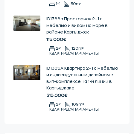
1+1
50
m²
ID1366a Просторная 2+1 с
мебелью и видом на море в
районе Каргыджак
115.000€
2+1
120
m²
КВАРТИРЫ/АПАРТАМЕНТЫ
ID1365А Квартира 2+1 с мебелью
и индивидуальным дизайном в
вип-комплексе на 1-й линии в
Каргыджаке
315.000€
2+1
109
m²
КВАРТИРЫ/АПАРТАМЕНТЫ