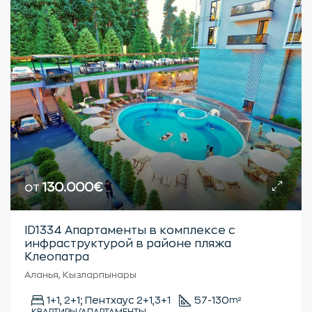
от
130.000€
ID1334 Апартаменты в комплексе с
инфраструктурой в районе пляжа
Клеопатра
Аланья, Кызларпынары
1+1, 2+1; Пентхаус 2+1,3+1
57-130
m²