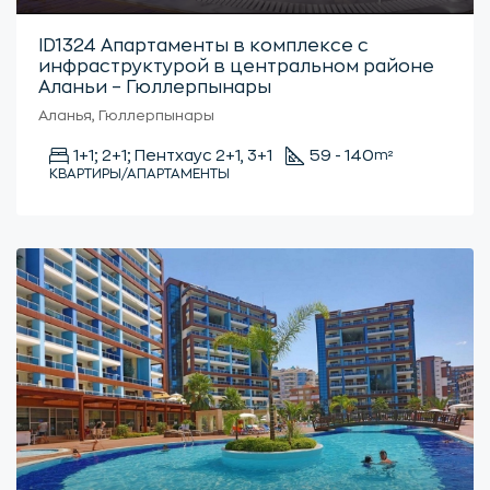
ID1324 Апартаменты в комплексе с
инфраструктурой в центральном районе
Аланьи – Гюллерпынары
Аланья, Гюллерпынары
1+1; 2+1; Пентхаус 2+1, 3+1
59 - 140
m²
КВАРТИРЫ/АПАРТАМЕНТЫ