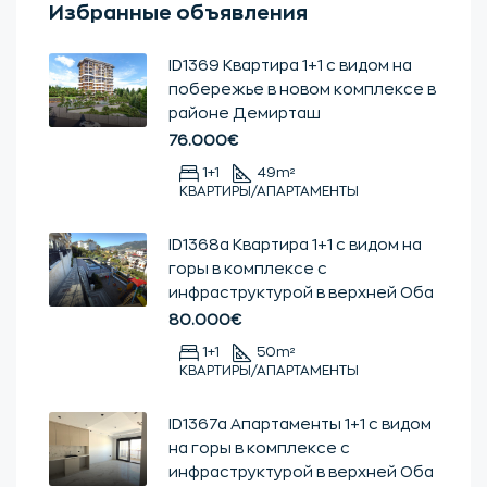
Избранные объявления
ID1369 Квартира 1+1 с видом на
побережье в новом комплексе в
районе Демирташ
76.000€
1+1
49
m²
КВАРТИРЫ/АПАРТАМЕНТЫ
ID1368a Квартира 1+1 с видом на
горы в комплексе с
инфраструктурой в верхней Оба
80.000€
1+1
50
m²
КВАРТИРЫ/АПАРТАМЕНТЫ
ID1367a Апартаменты 1+1 с видом
на горы в комплексе с
инфраструктурой в верхней Оба