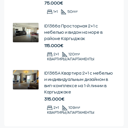
75.000€
1+1
50
m²
ID1366a Просторная 2+1 с
мебелью и видом на море в
районе Каргыджак
115.000€
2+1
120
m²
КВАРТИРЫ/АПАРТАМЕНТЫ
ID1365А Квартира 2+1 с мебелью
и индивидуальным дизайном в
вип-комплексе на 1-й линии в
Каргыджаке
315.000€
2+1
109
m²
КВАРТИРЫ/АПАРТАМЕНТЫ