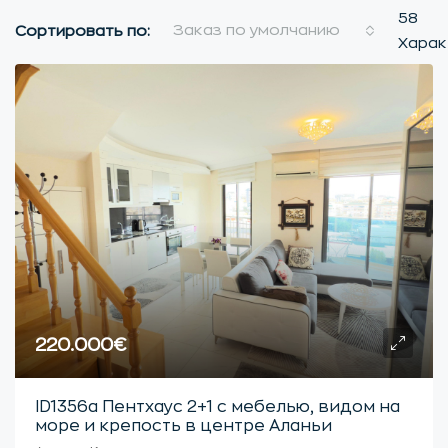
58
Заказ по умолчанию
Сортировать по:
Харак
220.000€
ID1356a Пентхаус 2+1 с мебелью, видом на
море и крепость в центре Аланьи