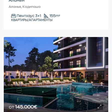
Аланьи
Аланья, Кадипаша
Пентхаус 3+1
155
m²
КВАРТИРЫ/АПАРТАМЕНТЫ
от
145.000€