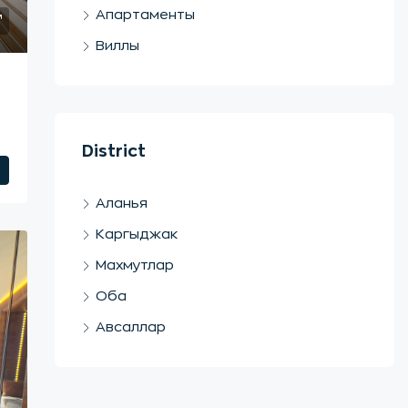
Апартаменты
Виллы
о
District
Аланья
Каргыджак
Махмутлар
Оба
Авсаллар