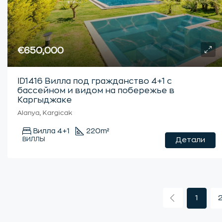
€650,000
ID1416 Вилла под гражданство 4+1 с
бассейном и видом на побережье в
Каргыджаке
Alanya, Kargicak
Вилла 4+1
220
m²
ВИЛЛЫ
Детали
1