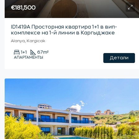
€181,500
ID1419А Просторная квартира 1+1 в вип-
комплексе на 1-й линии в Каргыджаке
Alanya, Kargicak
1+1
67
m²
АПАРТАМЕНТЫ
Детали