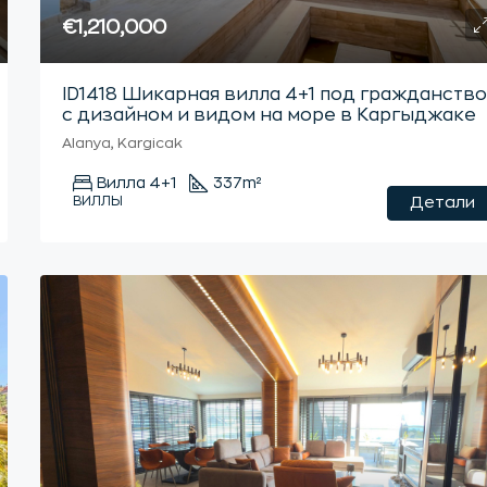
€1,210,000
ID1418 Шикарная вилла 4+1 под гражданств
с дизайном и видом на море в Каргыджаке
Alanya, Kargicak
Вилла 4+1
337
m²
ВИЛЛЫ
Детали