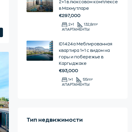
2+1 в люксовом комплексе
в Махмутларе
€297,000
2+1
132,8
m²
АПАРТАМЕНТЫ
ID1424a Меблированная
квартира 1+1 с видом на
горы и побережье в
Каргыджаке
€93,000
1+1
55
m²
АПАРТАМЕНТЫ
Тип недвижимости