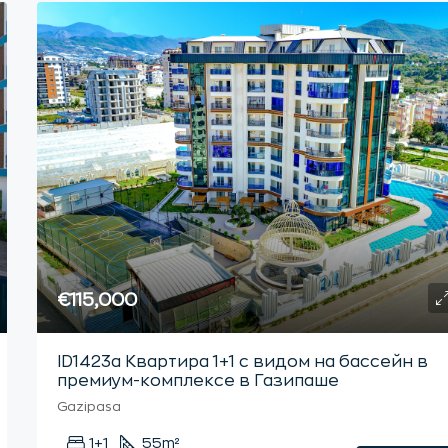
€115,000
ID1423а Квартира 1+1 с видом на бассейн в
премиум-комплексе в Газипаше
Gazipasa
1+1
55
m²