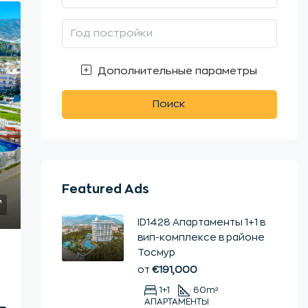
Дополнительные параметры
Поиск
Featured Ads
ID1428 Апартаменты 1+1 в
вип-комплексе в районе
Тосмур
от
€191,000
1+1
60
m²
АПАРТАМЕНТЫ