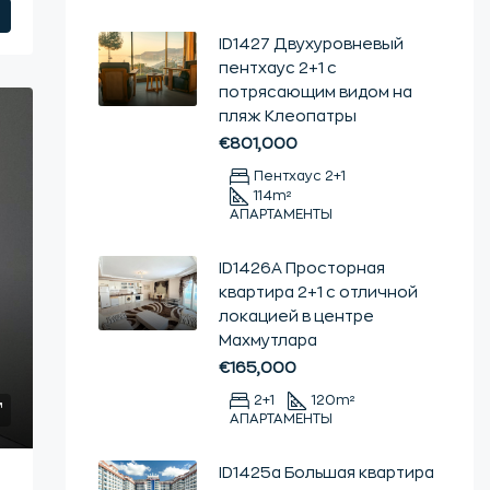
ID1427 Двухуровневый
пентхаус 2+1 с
потрясающим видом на
пляж Клеопатры
€801,000
Пентхаус 2+1
114
m²
АПАРТАМЕНТЫ
ID1426А Просторная
квартира 2+1 с отличной
локацией в центре
Махмутлара
€165,000
2+1
120
m²
АПАРТАМЕНТЫ
ID1425а Большая квартира