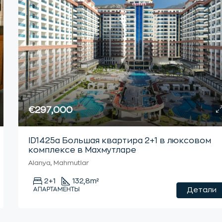
€297,000
ID1425а Большая квартира 2+1 в люксовом
комплексе в Махмутларе
Alanya, Mahmutlar
2+1
132,8
m²
АПАРТАМЕНТЫ
Детали