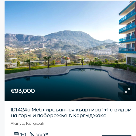
€93,000
ID1424a Меблированная квартира 1+1 с видом
на горы и побережье в Каргыджаке
Alanya, Kargicak
1+1
55
m²