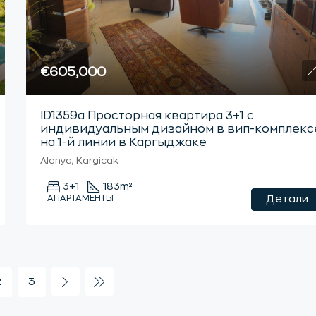
€605,000
ID1359а Просторная квартира 3+1 с
индивидуальным дизайном в вип-комплекс
на 1-й линии в Каргыджаке
Alanya, Kargicak
3+1
183
m²
АПАРТАМЕНТЫ
Детали
2
3