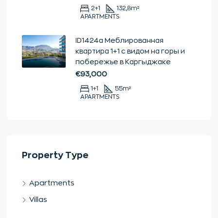
2+1
132,8
m²
APARTMENTS
ID1424a Меблированная
квартира 1+1 с видом на горы и
побережье в Каргыджаке
€93,000
1+1
55
m²
APARTMENTS
Property Type
Apartments
Villas