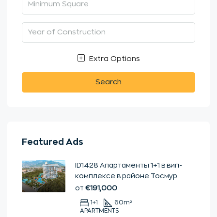
Extra Options
Search
Featured Ads
ID1428 Апартаменты 1+1 в вип-
комплексе в районе Тосмур
от
€191,000
1+1
60
m²
APARTMENTS