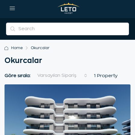
Home
Okurcalar
Okurcalar
Varsayılan Sipariş
Göre sırala:
1 Property