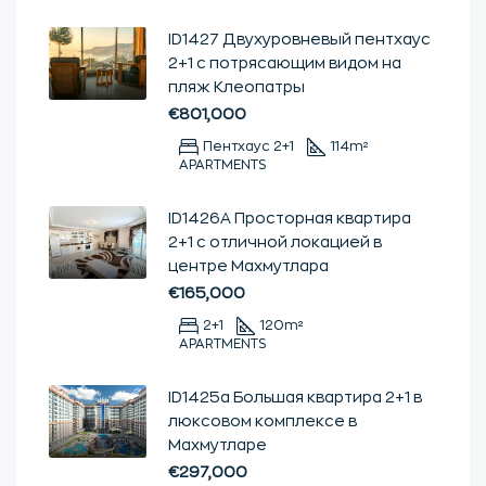
ID1427 Двухуровневый пентхаус
2+1 с потрясающим видом на
пляж Клеопатры
€801,000
Пентхаус 2+1
114
m²
APARTMENTS
ID1426А Просторная квартира
2+1 с отличной локацией в
центре Махмутлара
€165,000
2+1
120
m²
APARTMENTS
ID1425а Большая квартира 2+1 в
люксовом комплексе в
Махмутларе
€297,000