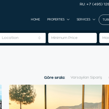
RU: +7 (495) 12
HOME
PROPERTIES
SERVICES
TUR
Location
Varsayılan Sipariş
Göre sırala: