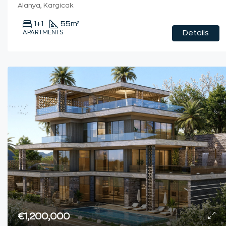
Alanya, Kargicak
1+1
55
m²
APARTMENTS
Details
€1,200,000