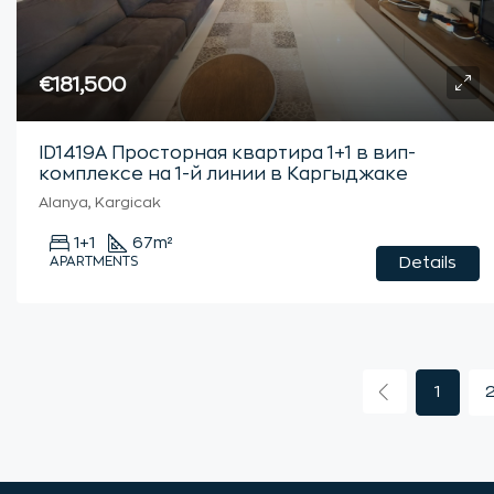
€181,500
ID1419А Просторная квартира 1+1 в вип-
комплексе на 1-й линии в Каргыджаке
Alanya, Kargicak
1+1
67
m²
APARTMENTS
Details
1