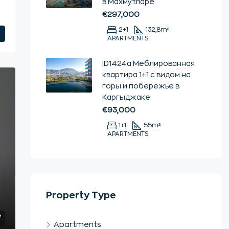
в Махмутларе
€297,000
2+1
132,8
m²
APARTMENTS
ID1424a Меблированная
квартира 1+1 с видом на
горы и побережье в
Каргыджаке
€93,000
1+1
55
m²
APARTMENTS
Property Type
Apartments