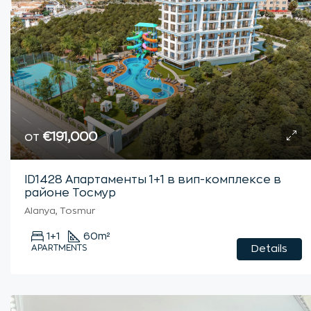
от
€191,000
ID1428 Апартаменты 1+1 в вип-комплексе в
районе Тосмур
Alanya, Tosmur
1+1
60
m²
APARTMENTS
Details