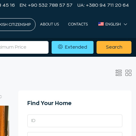
8 45 16
EN: +90 532 788 57 57
UA: +380 94 711 20 64
ABOUT US
CONTACTS
ENGLISH
KISH CITIZENSHIP
Extended
Search
Find Your Home