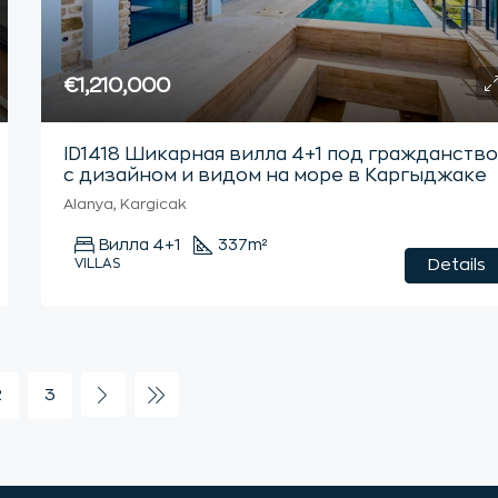
€1,210,000
ID1418 Шикарная вилла 4+1 под гражданств
с дизайном и видом на море в Каргыджаке
Alanya, Kargicak
Вилла 4+1
337
m²
VILLAS
Details
2
3