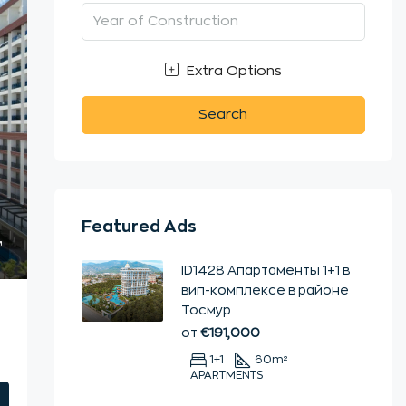
Extra Options
Search
Featured Ads
ID1428 Апартаменты 1+1 в
вип-комплексе в районе
Тосмур
от
€191,000
1+1
60
m²
APARTMENTS