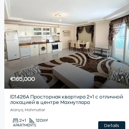
€165,000
ID1426А Просторная квартира 2+1 с отличной
локацией в центре Махмутлара
Alanya, Mahmutlar
2+1
120
m²
APARTMENTS
Details