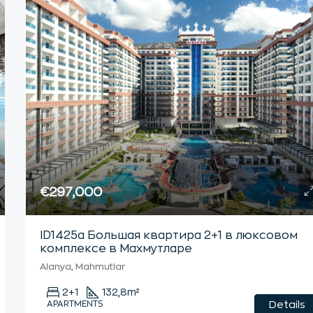
€297,000
ID1425а Большая квартира 2+1 в люксовом
комплексе в Махмутларе
Alanya, Mahmutlar
2+1
132,8
m²
APARTMENTS
Details