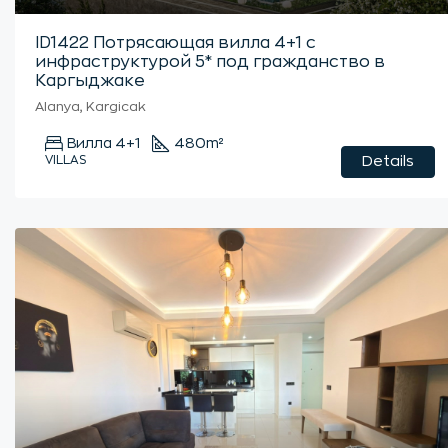
ID1422 Потрясающая вилла 4+1 с
инфраструктурой 5* под гражданство в
Каргыджаке
Alanya, Kargicak
Вилла 4+1
480
m²
VILLAS
Details