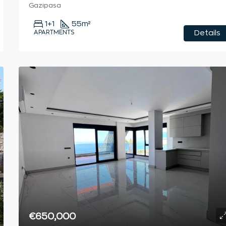
Gazipasa
1+1
55
m²
APARTMENTS
Details
€650,000