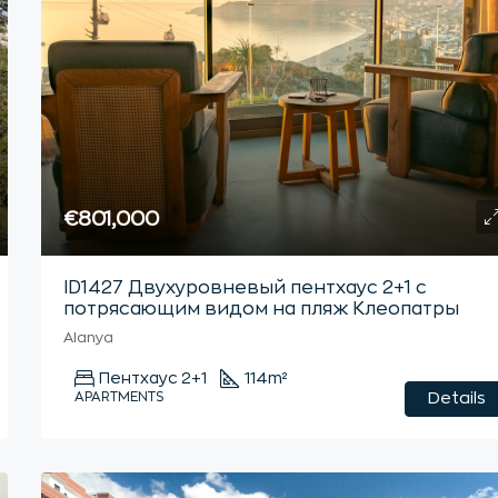
€801,000
ID1427 Двухуровневый пентхаус 2+1 с
потрясающим видом на пляж Клеопатры
Alanya
Пентхаус 2+1
114
m²
APARTMENTS
Details