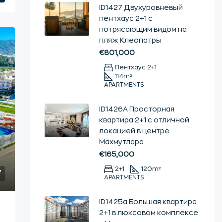
ID1427 Двухуровневый
пентхаус 2+1 с
потрясающим видом на
пляж Клеопатры
€801,000
Пентхаус 2+1
114
m²
APARTMENTS
ID1426А Просторная
квартира 2+1 с отличной
локацией в центре
Махмутлара
€165,000
2+1
120
m²
APARTMENTS
ID1425а Большая квартира
2+1 в люксовом комплексе